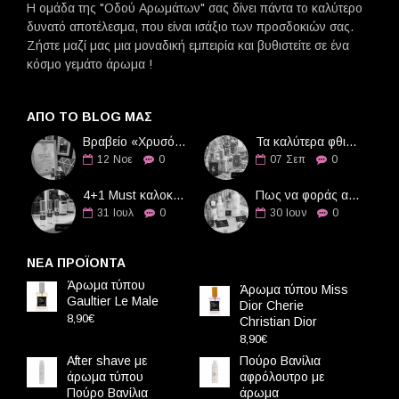
Η ομάδα της "Οδού Αρωμάτων" σας δίνει πάντα το καλύτερο
δυνατό αποτέλεσμα, που είναι ισάξιο των προσδοκιών σας.
Ζήστε μαζί μας μια μοναδική εμπειρία και βυθιστείτε σε ένα
κόσμο γεμάτο άρωμα !
ΑΠΌ ΤΟ BLOG ΜΑΣ
Βραβείο «Χρυσό Διαμάντι» στην Οδό Αρωμάτων
Τα καλύτερα φθινοπωρινά αρώματα
12
Νοε
0
07
Σεπ
0
4+1 Must καλοκαιρινά αρώματα
Πως να φοράς αρώματα τους καλοκαιρινούς μήνες
31
Ιουλ
0
30
Ιουν
0
ΝΕΑ ΠΡΟΪΟΝΤΑ
Άρωμα τύπου
Άρωμα τύπου Miss
Gaultier Le Male
Dior Cherie
8,90€
Christian Dior
8,90€
After shave με
Πούρο Βανίλια
άρωμα τύπου
αφρόλουτρο με
Πούρο Βανίλια
άρωμα