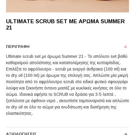
ULTIMATE SCRUB SET ΜΕ ΆΡΩΜΑ SUMMER
21
ΠΕΡΙΓΡΑΦΉ
Ultimate scrub set με άρωμα Summer 21 - Το απόλυτο set βαθύ
καθαρισμού απολέπισης και καταπολέμησης της κυτταρίτιδας.
Επιλέξτε το αφρόλουτρο - scrub με ενεργό άνθρακα (100 ml) και
το dry oil (100 ml) με άρωμα της επιλογή σας. Aπλώστε μία μικρή
ποσότητα από το αφρόλουτρο scrub στο ειδικό φυτικό σφουγγάρι
λούφα και ξεκινήστε έντονο μασάζ με κυκλικές κινήσεις σε όλο το
σώμα. Ιδανικά αφήστε το SCRUB να δράσει για 3-5 λεπτά ,
ξεπλύνετε με άφθονο νερό , σκουπίστε ταμποναριστά και απλώστε
το dry oil σε όλο το σώμα για ενυδάτωση και διατήρηση της
ελαστικότητας.
ΑΞΙΟΛΟΓΉΣΕΙΣ