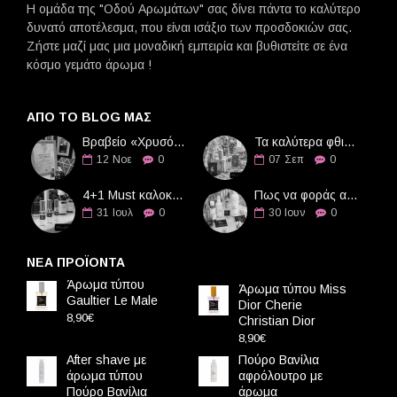
Η ομάδα της "Οδού Αρωμάτων" σας δίνει πάντα το καλύτερο
δυνατό αποτέλεσμα, που είναι ισάξιο των προσδοκιών σας.
Ζήστε μαζί μας μια μοναδική εμπειρία και βυθιστείτε σε ένα
κόσμο γεμάτο άρωμα !
ΑΠΌ ΤΟ BLOG ΜΑΣ
Βραβείο «Χρυσό Διαμάντι» στην Οδό Αρωμάτων
Τα καλύτερα φθινοπωρινά αρώματα
12
Νοε
0
07
Σεπ
0
4+1 Must καλοκαιρινά αρώματα
Πως να φοράς αρώματα τους καλοκαιρινούς μήνες
31
Ιουλ
0
30
Ιουν
0
ΝΕΑ ΠΡΟΪΟΝΤΑ
Άρωμα τύπου
Άρωμα τύπου Miss
Gaultier Le Male
Dior Cherie
8,90€
Christian Dior
8,90€
After shave με
Πούρο Βανίλια
άρωμα τύπου
αφρόλουτρο με
Πούρο Βανίλια
άρωμα