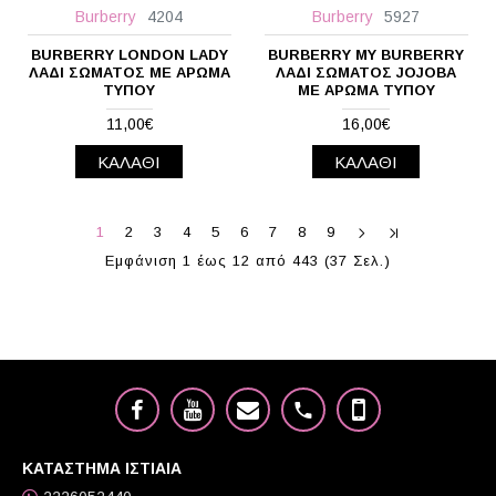
Burberry
4204
Burberry
5927
BURBERRY LONDON LADY
BURBERRY MY BURBERRY
ΛΆΔΙ ΣΏΜΑΤΟΣ ΜΕ ΆΡΩΜΑ
ΛΆΔΙ ΣΏΜΑΤΟΣ JOJOBA
ΤΎΠΟΥ
ΜΕ ΆΡΩΜΑ ΤΎΠΟΥ
11,00€
16,00€
ΚΑΛΆΘΙ
ΚΑΛΆΘΙ
1
2
3
4
5
6
7
8
9
Εμφάνιση 1 έως 12 από 443 (37 Σελ.)
ΚΑΤΑΣΤΗΜΑ ΙΣΤΙΑΙΑ