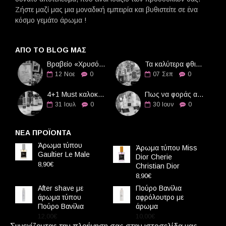
Ζήστε μαζί μας μια μοναδική εμπειρία και βυθιστείτε σε ένα
κόσμο γεμάτο άρωμα !
ΑΠΌ ΤΟ BLOG ΜΑΣ
Βραβείο «Χρυσό Διαμάντι» στην Οδό Αρωμάτων
Τα καλύτερα φθινοπωρινά αρώματα
12
Νοε
0
07
Σεπ
0
4+1 Must καλοκαιρινά αρώματα
Πως να φοράς αρώματα τους καλοκαιρινούς μήνες
31
Ιουλ
0
30
Ιουν
0
ΝΕΑ ΠΡΟΪΟΝΤΑ
Άρωμα τύπου
Άρωμα τύπου Miss
Gaultier Le Male
Dior Cherie
8,90€
Christian Dior
8,90€
After shave με
Πούρο Βανίλια
άρωμα τύπου
αφρόλουτρο με
Πούρο Βανίλια
άρωμα
12,00€
10,00€