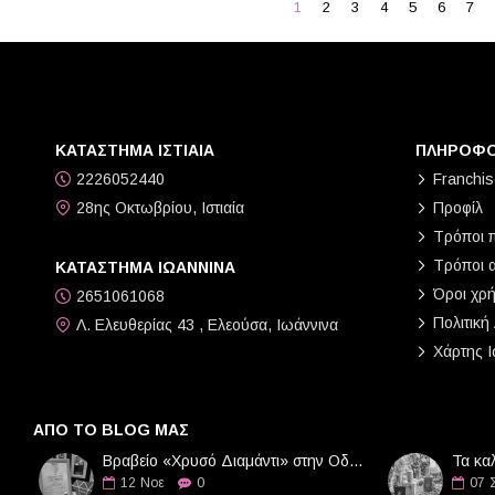
1
2
3
4
5
6
7
Tom Ford
Van Cleef
Versace
Viktor & Rolf
YSL Yves Saint Laurent
ΚΑΤΑΣΤΗΜΑ ΙΣΤΙΑΙΑ
ΠΛΗΡΟΦΟ
2226052440
Franchis
Zadig & Voltaire
28ης Οκτωβρίου, Ιστιαία
Προφίλ
Τρόποι 
Τρόποι 
ΚΑΤΑΣΤΗΜΑ ΙΩΑΝΝΙΝΑ
Όροι χρ
2651061068
Πολιτική
Λ. Ελευθερίας 43 , Ελεούσα, Ιωάννινα
Χάρτης Ι
ΑΠΌ ΤΟ BLOG ΜΑΣ
Βραβείο «Χρυσό Διαμάντι» στην Οδό Αρωμάτων
Τα κα
12
Νοε
0
07