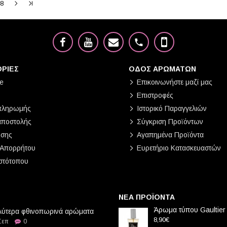
8
ΡΙΕΣ
ΟΔΟΣ ΑΡΩΜΑΤΩΝ
e
Επικοινωνήστε μαζί μας
Επιστροφές
πληρωμής
Ιστορικό Παραγγελιών
αποστολής
Σύγκριση Προϊόντων
ήσης
Αγαπημένα Προϊόντα
 Απορρήτου
Ευρετήριο Κατασκευαστών
στότοπου
ΝΕΑ ΠΡΟΪΟΝΤΑ
Άρωμα τύπου Gaultier
λύτερα φθινοπωρινά αρώματα
8,90€
Σεπ
0