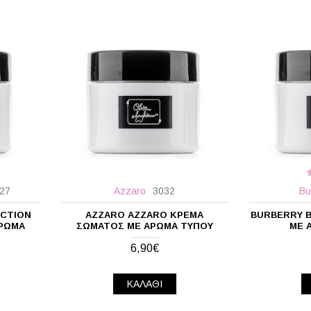
27
Azzaro
3032
Bu
UCTION
AZZARO AZZARO ΚΡΈΜΑ
BURBERRY 
ΆΡΩΜΑ
ΣΏΜΑΤΟΣ ΜΕ ΆΡΩΜΑ ΤΎΠΟΥ
ΜΕ 
6,90€
ΚΑΛΆΘΙ