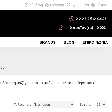
Σύνδεση
Εγγραφή
Αγαπημένα
Σύγκριση
2226052440
0 προϊόν(τα) - 0,00€
BRANDS
BLOG
ΕΠΙΚΟΙΝΩΝΙΑ
τος
υδάτωση μαζί για μετά το μπάνιο. Η τέλεια αίσθηση και ο
Ταξινόμηση:
Εμφάνιση: