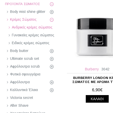
Davidoff
ΠΡΟΪΌΝΤΑ ΣΏΜΑΤΟΣ
Diesel
Body mist shine glitter
Dolce & Gabbana
Κρέμες Σώματος
DSQUARED²
Ανδρικές κρέμες σώματος
Estee Lauder
Γυναικείες κρέμες σώματος
Giorgio Armani
Ειδικές κρέμες σώματος
Givenchy
Body butter
Gucci
Ultimate scrub set
Guy Laroche
Αφρόλουτρα scrub
Burberry
3042
Hermes
Φυτικά σφουγγάρια
BURBERRY LONDON Κ
Hugo Boss
ΣΏΜΑΤΟΣ ΜΕ ΆΡΩΜΑ 
Αφρόλουτρα
Issey Miyake
6,90€
Καλλυντικά Έλαια
Jimmy Choo
Victoria secret
ΚΑΛΆΘΙ
Joop!
After Shave
Kenzo