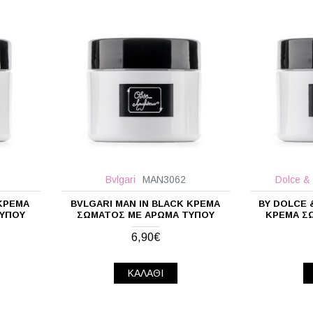
Bvlgari
MAN3062
Dolce &
 ΚΡΈΜΑ
BVLGARI MAN IN BLACK ΚΡΈΜΑ
BY DOLCE 
ΤΎΠΟΥ
ΣΏΜΑΤΟΣ ΜΕ ΆΡΩΜΑ ΤΎΠΟΥ
ΚΡΈΜΑ Σ
6,90€
ΚΑΛΆΘΙ