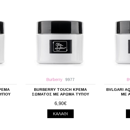
Burberry
9977
B
ΡΈΜΑ
BURBERRY TOUCH ΚΡΈΜΑ
BVLGARI A
ΤΎΠΟΥ
ΣΏΜΑΤΟΣ ΜΕ ΆΡΩΜΑ ΤΎΠΟΥ
ΜΕ 
6,90€
ΚΑΛΆΘΙ