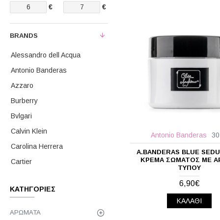
€
€
BRANDS
Alessandro dell Acqua
Antonio Banderas
Azzaro
Burberry
Bvlgari
Calvin Klein
Antonio Banderas
30
Carolina Herrera
A.ΒANDERAS BLUE SED
ΚΡΈΜΑ ΣΏΜΑΤΟΣ ΜΕ 
Cartier
ΤΎΠΟΥ
Chanel
6,90€
ΚΑΤΗΓΟΡΊΕΣ
Christian Dior
ΚΑΛΆΘΙ
Creed
ΑΡΏΜΑΤΑ