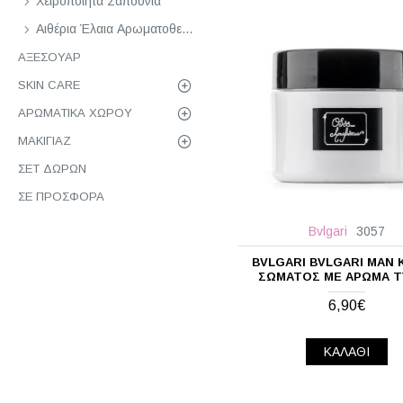
Χειροποίητα Σαπούνια
Lacoste
Αιθέρια Έλαια Αρωματοθεραπείας
Loewe
ΑΞΕΣΟΥΆΡ
Montblanc
SKIN CARE
Moschino
ΑΡΩΜΑΤΙΚΆ ΧΏΡΟΥ
Narciso Rodriguez
ΜΑΚΙΓΙΆΖ
Nasomatto
ΣΕΤ ΔΏΡΩΝ
Nikos
ΣΕ ΠΡΟΣΦΟΡΆ
Odos Aromaton
Bvlgari
3057
Paco Rabanne
BVLGARI BVLGARI MAN
Pino Silvestre
ΣΏΜΑΤΟΣ ΜΕ ΆΡΩΜΑ 
Prada
6,90€
Ralph Lauren
ΚΑΛΆΘΙ
Roberto Cavalli
Thierry Mugler