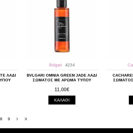
Bvlgari
4234
Ca
TE ΛΆΔΙ
BVLGARI OMNIA GREEN JADE ΛΆΔΙ
CACHARE
ΤΎΠΟΥ
ΣΏΜΑΤΟΣ ΜΕ ΆΡΩΜΑ ΤΎΠΟΥ
ΣΏΜΑΤΟΣ
11,00€
ΚΑΛΆΘΙ
8
9