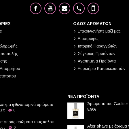
ΡΙΕΣ
ΟΔΟΣ ΑΡΩΜΑΤΩΝ
e
Επικοινωνήστε μαζί μας
Επιστροφές
πληρωμής
Ιστορικό Παραγγελιών
αποστολής
Σύγκριση Προϊόντων
ήσης
Αγαπημένα Προϊόντα
 Απορρήτου
Ευρετήριο Κατασκευαστών
στότοπου
ΝΕΑ ΠΡΟΪΟΝΤΑ
Άρωμα τύπου Gaultier
λύτερα φθινοπωρινά αρώματα
8,90€
Σεπ
0
Πως να φοράς αρώματα τους καλοκαιρινούς μήνες
After shave με άρωμα
Ιουν
0