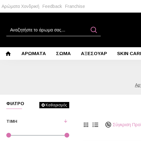
Αρώματα Χονδρική
Feedback
Franchise
ΑΡΩΜΑΤΑ
ΣΩΜΑ
ΑΞΕΣΟΥΑΡ
SKIN CAR
ΦΊΛΤΡΟ
Καθαρισμός
ΤΙΜΉ
Σύγκριση Προ