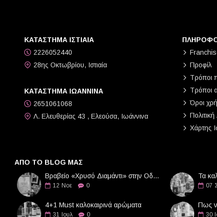
Maison Francis
Marc Jacobs
Moschino
ΚΑΤΑΣΤΗΜΑ ΙΣΤΙΑΙΑ
ΠΛΗΡΟΦΟ
Narciso Rodriguez
2226052440
Franchis
Nina Ricci
28ης Οκτωβρίου, Ιστιαία
Προφίλ
Τρόποι 
Odos Aromaton
Τρόποι 
ΚΑΤΑΣΤΗΜΑ ΙΩΑΝΝΙΝΑ
Paco Rabanne
Όροι χρ
2651061068
Prada
Πολιτική
Λ. Ελευθερίας 43 , Ελεούσα, Ιωάννινα
Roberto Cavalli
Χάρτης Ι
Thierry Mugler
Tom Ford
ΑΠΌ ΤΟ BLOG ΜΑΣ
Tommy Hilfiger
Βραβείο «Χρυσό Διαμάντι» στην Οδό Αρωμάτων
Τα κα
Trussardi
12
Νοε
0
07
Valentino
4+1 Must καλοκαιρινά αρώματα
Versace
31
Ιουλ
0
30