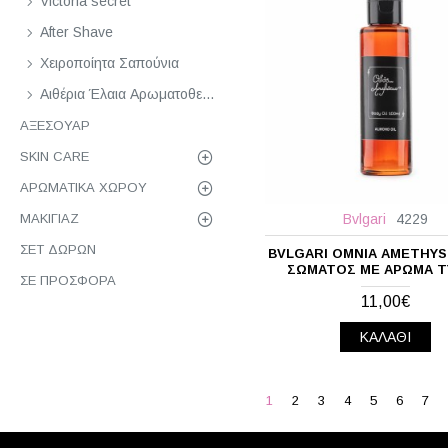
Victoria secret
Guerlain
After Shave
Hermes
Χειροποίητα Σαπούνια
Hugo Boss
Αιθέρια Έλαια Αρωματοθεραπείας
Issey Miyake
ΑΞΕΣΟΥΆΡ
Jean Paul Gaultier
SKIN CARE
Jennifer Lopez
ΑΡΩΜΑΤΙΚΆ ΧΏΡΟΥ
Jimmy Choo
Bvlgari
4229
ΜΑΚΙΓΙΆΖ
Jo Malone London
ΣΕΤ ΔΏΡΩΝ
BVLGARI OMNIA AMETHYS
ΣΏΜΑΤΟΣ ΜΕ ΆΡΩΜΑ 
Kenzo
ΣΕ ΠΡΟΣΦΟΡΆ
11,00€
La Prairie
Lady Gaga
ΚΑΛΆΘΙ
Lancome
Lanvin
1
2
3
4
5
6
7
Lolita Lempicka