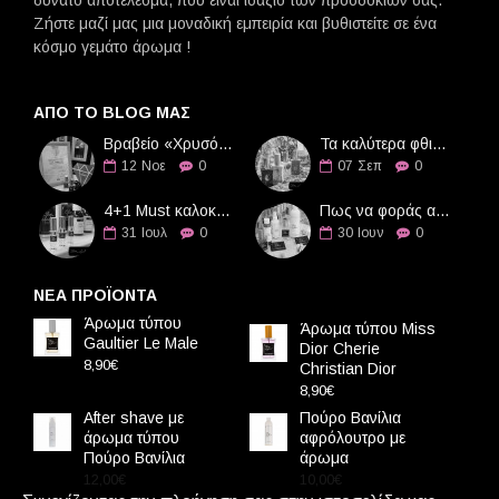
Ζήστε μαζί μας μια μοναδική εμπειρία και βυθιστείτε σε ένα
κόσμο γεμάτο άρωμα !
ΑΠΌ ΤΟ BLOG ΜΑΣ
Βραβείο «Χρυσό Διαμάντι» στην Οδό Αρωμάτων
Τα καλύτερα φθινοπωρινά αρώματα
12
Νοε
0
07
Σεπ
0
4+1 Must καλοκαιρινά αρώματα
Πως να φοράς αρώματα τους καλοκαιρινούς μήνες
31
Ιουλ
0
30
Ιουν
0
ΝΕΑ ΠΡΟΪΟΝΤΑ
Άρωμα τύπου
Άρωμα τύπου Miss
Gaultier Le Male
Dior Cherie
8,90€
Christian Dior
8,90€
After shave με
Πούρο Βανίλια
άρωμα τύπου
αφρόλουτρο με
Πούρο Βανίλια
άρωμα
12,00€
10,00€