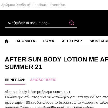
Αρώματα Χονδρική
Feedback
Franchise
ΑΡΩΜΑΤΑ
ΣΩΜΑ
ΑΞΕΣΟΥΑΡ
SKIN CAR
AFTER SUN BODY LOTION ΜΕ 
SUMMER 21
ΠΕΡΙΓΡΑΦΉ
ΑΞΙΟΛΟΓΉΣΕΙΣ
After sun body lotion με άρωμα Summer 21
Γαλάκτωμα σώματος 250 ml κατάλληλο για μετά την έκθεση στον
προβιταμίνη Β5 ενυδατώνουν το δέρμα ενώ το γιαούρτι απαλύνε
ανακουφίζοντας την επιδερμίδα μετά την ηλιακή έκθεση.