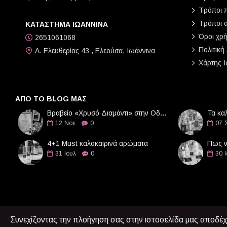
Τρόποι 
Τρόποι 
ΚΑΤΑΣΤΗΜΑ ΙΩΑΝΝΙΝΑ
Όροι χρ
2651061068
Πολιτική
Λ. Ελευθερίας 43 , Ελεούσα, Ιωάννινα
Χάρτης Ι
ΑΠΌ ΤΟ BLOG ΜΑΣ
Βραβείο «Χρυσό Διαμάντι» στην Οδό Αρωμάτων
Τα κα
12
Νοε
0
07
4+1 Must καλοκαιρινά αρώματα
31
Ιουλ
0
30
©2021,
Αρώματα
Οδός Αρωμάτων -
κατασκευή eshop reweb.gr
Συνεχίζοντας την πλοήγηση σας στην ιστοσελίδα μας αποδέχ