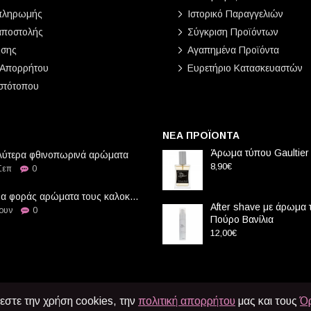
πληρωμής
Ιστορικό Παραγγελιών
αποστολής
Σύγκριση Προϊόντων
ήσης
Αγαπημένα Προϊόντα
 Απορρήτου
Ευρετήριο Κατασκευαστών
στότοπου
ΝΕΑ ΠΡΟΪΟΝΤΑ
Άρωμα τύπου Gaultier
λύτερα φθινοπωρινά αρώματα
8,90€
Σεπ
0
Πως να φοράς αρώματα τους καλοκαιρινούς μήνες
After shave με άρωμα
Ιουν
0
Πούρο Βανίλια
12,00€
εστε την χρήση cookies, την
πολιτική απορρήτου
μας και τους
Ό