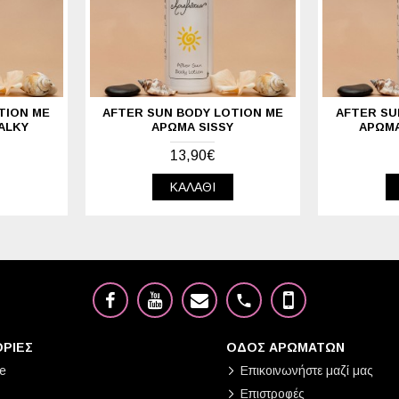
TION ΜΕ
AFTER SUN BODY LOTION ΜΕ
AFTER SU
ALKY
ΆΡΩΜΑ SISSY
ΆΡΩΜΑ
13,90€
ΚΑΛΆΘΙ
ΡΙΕΣ
ΟΔΟΣ ΑΡΩΜΑΤΩΝ
e
Επικοινωνήστε μαζί μας
Επιστροφές