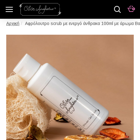
Αφρόλουτρο scrub με ενεργό άνθρακα 100ml με άρωμα Βα