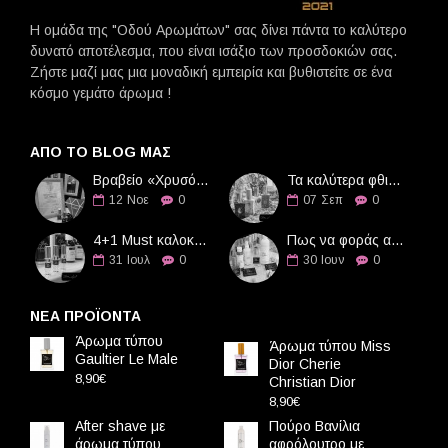
Η ομάδα της "Οδού Αρωμάτων" σας δίνει πάντα το καλύτερο
δυνατό αποτέλεσμα, που είναι ισάξιο των προσδοκιών σας.
Ζήστε μαζί μας μια μοναδική εμπειρία και βυθιστείτε σε ένα
κόσμο γεμάτο άρωμα !
ΑΠΌ ΤΟ BLOG ΜΑΣ
Βραβείο «Χρυσό Διαμάντι» στην Οδό Αρωμάτων
Τα καλύτερα φθινοπωρινά αρώματα
12
Νοε
0
07
Σεπ
0
4+1 Must καλοκαιρινά αρώματα
Πως να φοράς αρώματα τους καλοκαιρινούς μήνες
31
Ιουλ
0
30
Ιουν
0
ΝΕΑ ΠΡΟΪΟΝΤΑ
Άρωμα τύπου
Άρωμα τύπου Miss
Gaultier Le Male
Dior Cherie
8,90€
Christian Dior
8,90€
After shave με
Πούρο Βανίλια
άρωμα τύπου
αφρόλουτρο με