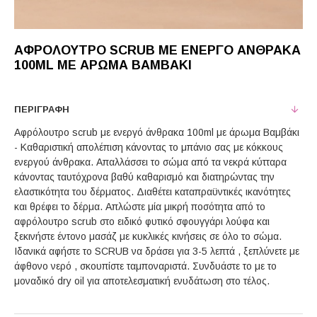
ΑΦΡΌΛΟΥΤΡΟ SCRUB ΜΕ ΕΝΕΡΓΌ ΆΝΘΡΑΚΑ
100ML ΜΕ ΆΡΩΜΑ ΒΑΜΒΆΚΙ
ΠΕΡΙΓΡΑΦΉ
Αφρόλουτρο scrub με ενεργό άνθρακα 100ml με άρωμα Βαμβάκι
- Καθαριστική απολέπιση κάνοντας το μπάνιο σας με κόκκους
ενεργού άνθρακα. Απαλλάσσει το σώμα από τα νεκρά κύτταρα
κάνοντας ταυτόχρονα βαθύ καθαρισμό και διατηρώντας την
ελαστικότητα του δέρματος. Διαθέτει καταπραϋντικές ικανότητες
και θρέφει το δέρμα. Aπλώστε μία μικρή ποσότητα από το
αφρόλουτρο scrub στο ειδικό φυτικό σφουγγάρι λούφα και
ξεκινήστε έντονο μασάζ με κυκλικές κινήσεις σε όλο το σώμα.
Ιδανικά αφήστε το SCRUB να δράσει για 3-5 λεπτά , ξεπλύνετε με
άφθονο νερό , σκουπίστε ταμποναριστά. Συνδυάστε το με το
μοναδικό dry oil για αποτελεσματική ενυδάτωση στο τέλος.