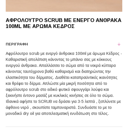
ΑΦΡΌΛΟΥΤΡΟ SCRUB ΜΕ ΕΝΕΡΓΌ ΆΝΘΡΑΚΑ
100ML ΜΕ ΆΡΩΜΑ ΚΈΔΡΟΣ
ΠΕΡΙΓΡΑΦΉ
Αφρόλουτρο scrub με ενεργό άνθρακα 100ml με άρωμα Κέδρος -
Καθαριστική απολέπιση κάνοντας το μπάνιο σας με κόκκους
ενεργού άνθρακα. Απαλλάσσει το σώμα από τα νεκρά κύτταρα
κάνοντας ταυτόχρονα βαθύ καθαρισμό και διατηρώντας την
ελαστικότητα του δέρματος. Διαθέτει καταπραϋντικές ικανότητες
και θρέφει το δέρμα. Aπλώστε μία μικρή ποσότητα από το
αφρόλουτρο scrub στο ειδικό φυτικό σφουγγάρι λούφα και
ξεκινήστε έντονο μασάζ με κυκλικές κινήσεις σε όλο το σώμα.
Ιδανικά αφήστε το SCRUB να δράσει για 3-5 λεπτά , ξεπλύνετε με
άφθονο νερό , σκουπίστε ταμποναριστά. Συνδυάστε το με το
μοναδικό dry oil για αποτελεσματική ενυδάτωση στο τέλος.