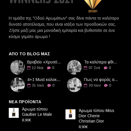
Η ομάδα της "Οδού Αρωμάτων" σας δίνει πάντα το καλύτερο
δυνατό αποτέλεσμα, που είναι ισάξιο των προσδοκιών σας.
Ζήστε μαζί μας μια μοναδική εμπειρία και βυθιστείτε σε ένα
κόσμο γεμάτο άρωμα !
ΑΠΌ ΤΟ BLOG ΜΑΣ
Βραβείο «Χρυσό Διαμάντι» στην Οδό Αρωμάτων
Τα καλύτερα φθινοπωρινά αρώματα
12
Νοε
0
07
Σεπ
0
4+1 Must καλοκαιρινά αρώματα
Πως να φοράς αρώματα τους καλοκαιρινούς μήνες
31
Ιουλ
0
30
Ιουν
0
ΝΕΑ ΠΡΟΪΟΝΤΑ
Άρωμα τύπου
Άρωμα τύπου Miss
Gaultier Le Male
Dior Cherie
8,90€
Christian Dior
8,90€