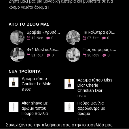
Ζήστε μαζί μας μια μοναδική εμπειρία και βυθιστείτε σε ένα
κόσμο γεμάτο άρωμα !
ΑΠΌ ΤΟ BLOG ΜΑΣ
Βραβείο «Χρυσό Διαμάντι» στην Οδό Αρωμάτων
Τα καλύτερα φθινοπωρινά αρώματα
12
Νοε
0
07
Σεπ
0
4+1 Must καλοκαιρινά αρώματα
Πως να φοράς αρώματα τους καλοκαιρινούς μήνες
31
Ιουλ
0
30
Ιουν
0
ΝΕΑ ΠΡΟΪΟΝΤΑ
Άρωμα τύπου
Άρωμα τύπου Miss
Gaultier Le Male
Dior Cherie
8,90€
Christian Dior
8,90€
After shave με
Πούρο Βανίλια
άρωμα τύπου
αφρόλουτρο με
Πούρο Βανίλια
άρωμα
12,00€
10,00€
Συνεχίζοντας την πλοήγηση σας στην ιστοσελίδα μας