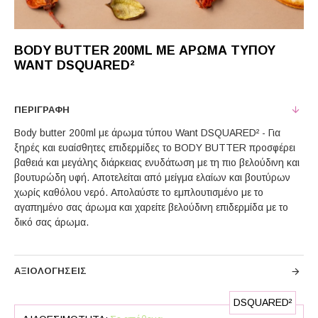
BODY BUTTER 200ML ΜΕ ΆΡΩΜΑ ΤΎΠΟΥ
WANT DSQUARED²
ΠΕΡΙΓΡΑΦΉ
Body butter 200ml με άρωμα τύπου Want DSQUARED² - Για
ξηρές και ευαίσθητες επιδερμίδες το BODY BUTTER προσφέρει
βαθειά και μεγάλης διάρκειας ενυδάτωση με τη πιο βελούδινη και
βουτυρώδη υφή. Αποτελείται από μείγμα ελαίων και βουτύρων
χωρίς καθόλου νερό. Απολαύστε το εμπλουτισμένο με το
αγαπημένο σας άρωμα και χαρείτε βελούδινη επιδερμίδα με το
δικό σας άρωμα.
ΑΞΙΟΛΟΓΉΣΕΙΣ
DSQUARED²