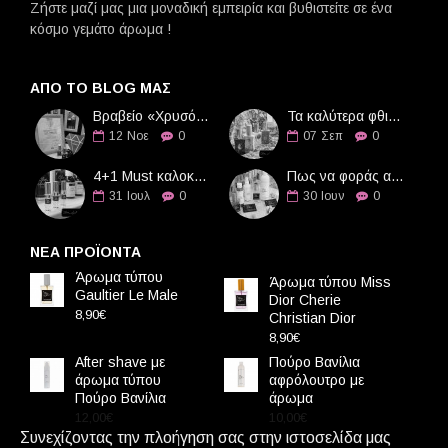
Ζήστε μαζί μας μια μοναδική εμπειρία και βυθιστείτε σε ένα
κόσμο γεμάτο άρωμα !
ΑΠΌ ΤΟ BLOG ΜΑΣ
Βραβείο «Χρυσό Διαμάντι» στην Οδό Αρωμάτων
Τα καλύτερα φθινοπωρινά αρώματα
12
Νοε
0
07
Σεπ
0
4+1 Must καλοκαιρινά αρώματα
Πως να φοράς αρώματα τους καλοκαιρινούς μήνες
31
Ιουλ
0
30
Ιουν
0
ΝΕΑ ΠΡΟΪΟΝΤΑ
Άρωμα τύπου
Άρωμα τύπου Miss
Gaultier Le Male
Dior Cherie
8,90€
Christian Dior
8,90€
After shave με
Πούρο Βανίλια
άρωμα τύπου
αφρόλουτρο με
Πούρο Βανίλια
άρωμα
12,00€
10,00€
Συνεχίζοντας την πλοήγηση σας στην ιστοσελίδα μας