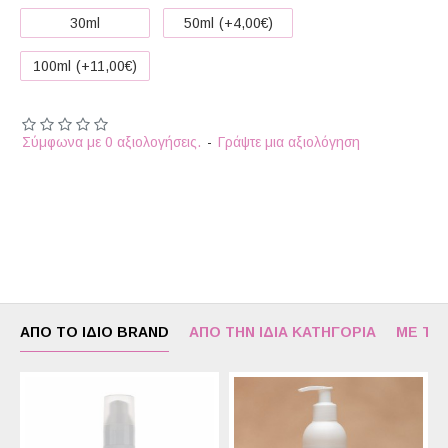
30ml
50ml
(+4,00€)
100ml
(+11,00€)
Σύμφωνα με 0 αξιολογήσεις.
-
Γράψτε μια αξιολόγηση
ΑΠΌ ΤΟ ΊΔΙΟ BRAND
ΑΠΌ ΤΗΝ ΊΔΙΑ ΚΑΤΗΓΟΡΊΑ
ΜΕ ΤΟ