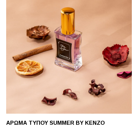
ΆΡΩΜΑ ΤΎΠΟΥ SUMMER BY KENZO