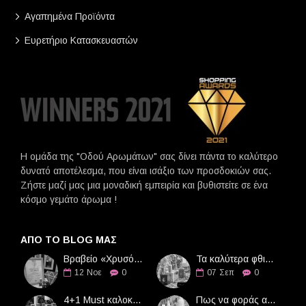
Αγαπημένα Προϊόντα
Ευρετήριο Κατασκευαστών
Η ομάδα της "Οδού Αρωμάτων" σας δίνει πάντα το καλύτερο
δυνατό αποτέλεσμα, που είναι ισάξιο των προσδοκιών σας.
Ζήστε μαζί μας μια μοναδική εμπειρία και βυθιστείτε σε ένα
κόσμο γεμάτο άρωμα !
ΑΠΌ ΤΟ BLOG ΜΑΣ
Βραβείο «Χρυσό Διαμάντι» στην Οδό Αρωμάτων
Τα καλύτερα φθινοπωρινά αρώματα
12
Νοε
0
07
Σεπ
0
4+1 Must καλοκαιρινά αρώματα
Πως να φοράς αρώματα τους καλοκαιρινούς μήνες