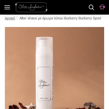
After shave με άρωμα τύπου Burberry Burberry Sport