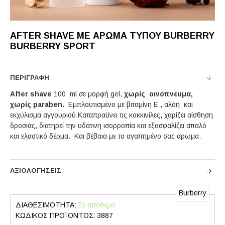
AFTER SHAVE ΜΕ ΆΡΩΜΑ ΤΎΠΟΥ BURBERRY
BURBERRY SPORT
ΠΕΡΙΓΡΑΦΉ
After shave
100 ml σε μορφή gel,
χωρίς οινόπνευμα,
χωρίς paraben.
Εμπλουτισμένο με βιταμίνη Ε , αλόη και
εκχύλισμα αγγουριού.Καταπραϋνει τις κοκκινίλες, χαρίζει αίσθηση
δροσιάς, διατηρεί την υδάτινη ισορροπία και εξασφαλίζει απαλό
και ελαστικό δέρμα. Και βέβαια με το αγαπημένο σας άρωμα.
ΑΞΙΟΛΟΓΉΣΕΙΣ
Burberry
ΔΙΑΘΕΣΙΜΌΤΗΤΑ:
Σε απόθεμα
ΚΩΔΙΚΌΣ ΠΡΟΪΌΝΤΟΣ:
3887