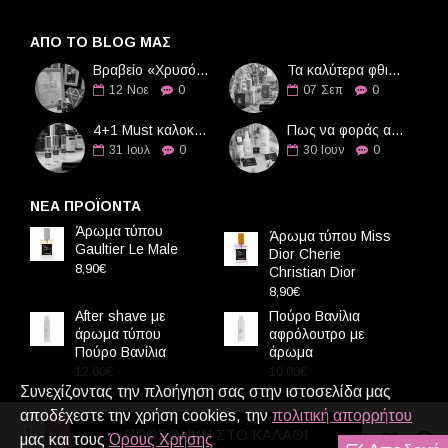
ΑΠΌ ΤΟ BLOG ΜΑΣ
Βραβείο «Χρυσό Διαμάντι» στην Οδό Αρωμάτων
Τα καλύτερα φθινοπωρινά αρώματα
12
Νοε
0
07
Σεπ
0
4+1 Must καλοκαιρινά αρώματα
Πως να φοράς αρώματα τους καλοκαιρινούς μήνες
31
Ιουλ
0
30
Ιουν
0
ΝΕΑ ΠΡΟΪΟΝΤΑ
Άρωμα τύπου
Άρωμα τύπου Miss
Gaultier Le Male
Dior Cherie
8,90€
Christian Dior
8,90€
After shave με
Πούρο Βανίλια
άρωμα τύπου
αφρόλουτρο με
Πούρο Βανίλια
άρωμα
12,00€
10,00€
Συνεχίζοντας την πλοήγηση σας στην ιστοσελίδα μας
αποδέχεστε την χρήση cookies, την
πολιτική απορρήτου
ΠΡΟΣΘΉΚΗ ΣΤΟ ΚΑΛΆΘΙ
μας και τους
Όρους Χρήσης